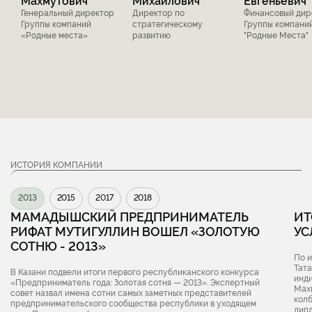
Махмутович
Михайлович
Евгеньевич
Генеральный директор
Директор по
Финансовый дир
Группы компаний
стратегическому
Группы компани
«Родные места»
развитию
"Родные Места"
ИСТОРИЯ КОМПАНИИ
2013
2015
2017
2018
МАМАДЫШСКИЙ ПРЕДПРИНИМАТЕЛЬ
ИТ
РИФАТ МУТИГУЛЛИН ВОШЕЛ «ЗОЛОТУЮ
УС
СОТНЮ - 2013»
По 
Тат
В Казани подвели итоги первого республиканского конкурса
инд
«Предприниматель года: Золотая сотня — 2013». Экспертный
Мах
совет назвал имена сотни самых заметных представителей
кол
предпринимательского сообщества республики в уходящем
дип