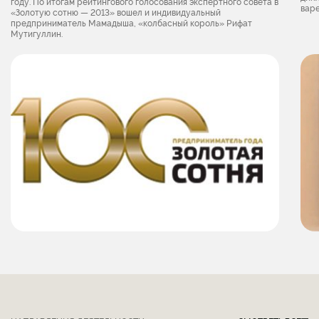
году. По итогам рейтингового голосования экспертного совета в
вар
«Золотую сотню — 2013» вошел и индивидуальный
предприниматель Мамадыша, «колбасный король» Рифат
Мутигуллин.