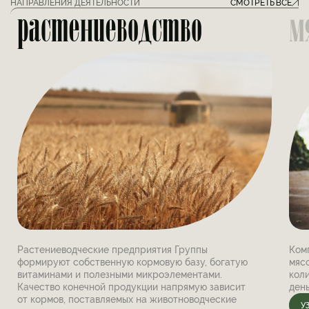
НАПРАВЛЕНИЯ ДЕЯТЕЛЬНОСТИ
СМОТРЕТЬ ВСЕ
растениеводство
м
=
=
Растениеводческие предприятия Группы
Ком
формируют собственную кормовую базу, богатую
мяс
витаминами и полезными микроэлементами.
кол
Качество конечной продукции напрямую зависит
день
от кормов, поставляемых на животноводческие
У